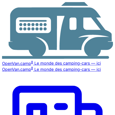
β
OpenVan
.camp
Le monde des camping-cars — ici
β
OpenVan
.camp
Le monde des camping-cars — ici