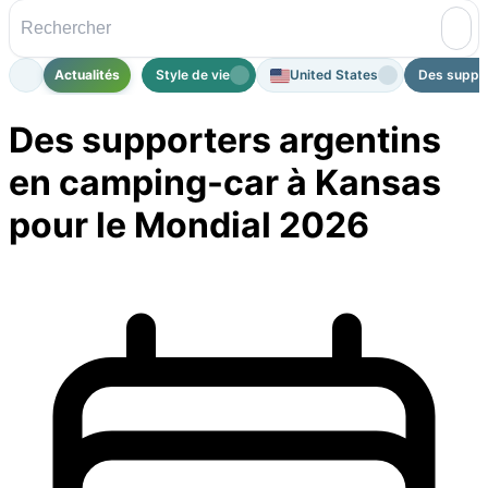
Actualités
Style de vie
United States
Des suppor
Des supporters argentins
en camping-car à Kansas
pour le Mondial 2026