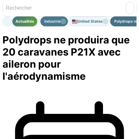
Actualités
Industrie
United States
Polydrops ne 
Polydrops ne produira que
20 caravanes P21X avec
aileron pour
l'aérodynamisme