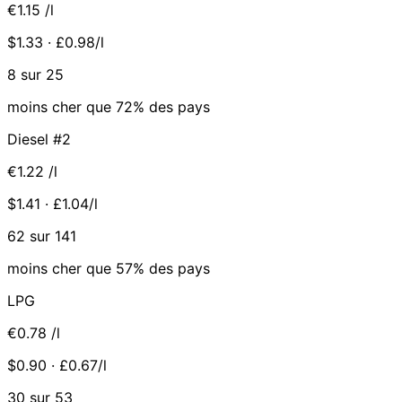
€1.15
/l
$1.33 · £0.98/l
8 sur 25
moins cher que 72% des pays
Diesel #2
€1.22
/l
$1.41 · £1.04/l
62 sur 141
moins cher que 57% des pays
LPG
€0.78
/l
$0.90 · £0.67/l
30 sur 53