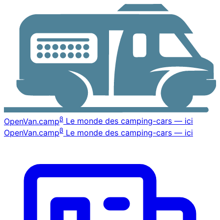
β
OpenVan
.camp
Le monde des camping-cars — ici
β
OpenVan
.camp
Le monde des camping-cars — ici