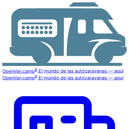
β
OpenVan
.camp
El mundo de las autocaravanas — aquí
β
OpenVan
.camp
El mundo de las autocaravanas — aquí