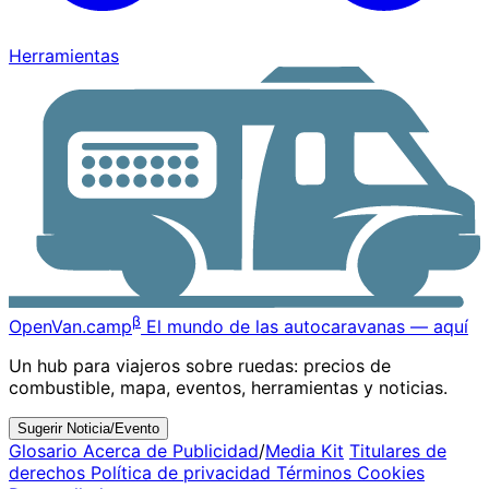
Herramientas
β
OpenVan
.camp
El mundo de las autocaravanas — aquí
Un hub para viajeros sobre ruedas: precios de
combustible, mapa, eventos, herramientas y noticias.
Sugerir Noticia/Evento
Glosario
Acerca de
Publicidad
/
Media Kit
Titulares de
derechos
Política de privacidad
Términos
Cookies