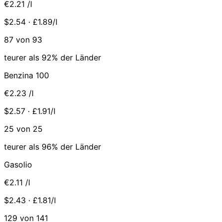
€2.21
/l
$2.54 · £1.89/l
87 von 93
teurer als 92% der Länder
Benzina 100
€2.23
/l
$2.57 · £1.91/l
25 von 25
teurer als 96% der Länder
Gasolio
€2.11
/l
$2.43 · £1.81/l
129 von 141