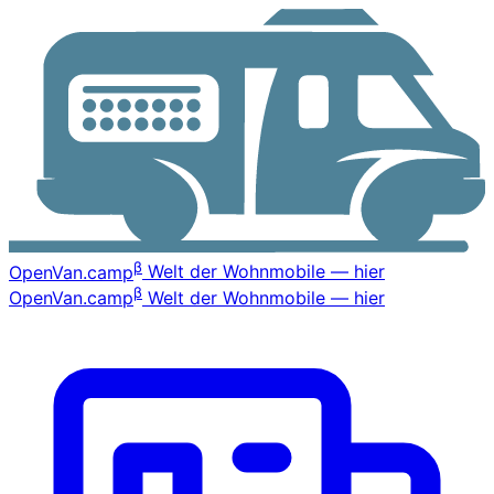
β
OpenVan
.camp
Welt der Wohnmobile — hier
β
OpenVan
.camp
Welt der Wohnmobile — hier