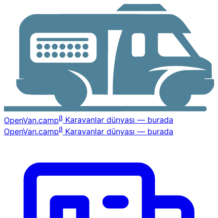
β
OpenVan
.camp
Karavanlar dünyası — burada
β
OpenVan
.camp
Karavanlar dünyası — burada