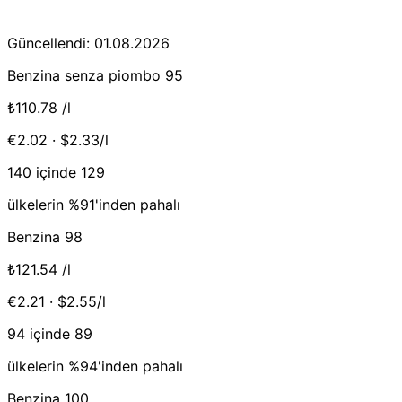
Güncellendi: 01.08.2026
Benzina senza piombo 95
₺110.78
/l
€2.02 · $2.33/l
140 içinde 129
ülkelerin %91'inden pahalı
Benzina 98
₺121.54
/l
€2.21 · $2.55/l
94 içinde 89
ülkelerin %94'inden pahalı
Benzina 100