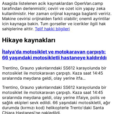
Asagida listelenen acik kaynaklardan OpenVan.camp
tarafindan derlenmistir; ceviri ve ozet icin yapay zeka
kullanilmistir. Her zaman orijinal kaynaga baglanti veririz.
Makine cevirisi orijinalden farkli olabilir; onemli ayrintilar
icin kaynaga bakin. Tum gorseller ve icerikler ilgili hak
sahiplerine aittir.
Telif hakki bilgileri
Hikaye kaynakları
İtalya'da motosiklet ve motokaravan çarpıştı:
66 yaşındaki motosikletli hastaneye kaldırıldı
Trentino, Grauno yakınlarındaki SS612 karayolunda bir
motosiklet ile motokaravan çarpıştı. Kaza saat 14:45
sıralarında meydana geldi, olay yerine itfa...
Trentino, Grauno yakınlarındaki SS612 karayolunda bir
motosiklet ile motokaravan çarpıştı. Kaza saat 14:45
sıralarında meydana geldi, olay yerine itfaiye, polis ve
sağlık ekipleri sevk edildi. 66 yaşındaki motosikletli, ağır
durumda (kırmızı kod) helikopterle Trento'daki Santa
Chiara Hastanesi'ne nakledildi.