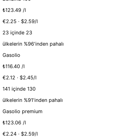
₺123.49
/l
€2.25 · $2.59/l
23 içinde 23
ülkelerin %96'inden pahalı
Gasolio
₺116.40
/l
€2.12 · $2.45/l
141 içinde 130
ülkelerin %91'inden pahalı
Gasolio premium
₺123.06
/l
€2.24 · $2.59/l