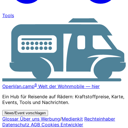
Tools
β
OpenVan
.camp
Welt der Wohnmobile — hier
Ein Hub für Reisende auf Rädern: Kraftstoffpreise, Karte,
Events, Tools und Nachrichten.
News/Event vorschlagen
Glossar
Über uns
Werbung
/
Medienkit
Rechteinhaber
Datenschutz
AGB
Cookies
Entwickler