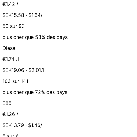
€1.42
/l
SEK15.58 · $1.64/l
50 sur 93
plus cher que 53% des pays
Diesel
€1.74
/l
SEK19.06 · $2.01/l
103 sur 141
plus cher que 72% des pays
E85
€1.26
/l
SEK13.79 · $1.46/l
5 sur 6