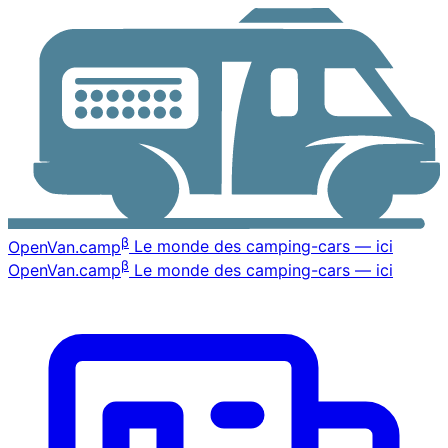
β
OpenVan
.camp
Le monde des camping-cars — ici
β
OpenVan
.camp
Le monde des camping-cars — ici