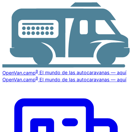
β
OpenVan
.camp
El mundo de las autocaravanas — aquí
β
OpenVan
.camp
El mundo de las autocaravanas — aquí