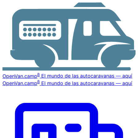
β
OpenVan
.camp
El mundo de las autocaravanas — aquí
β
OpenVan
.camp
El mundo de las autocaravanas — aquí