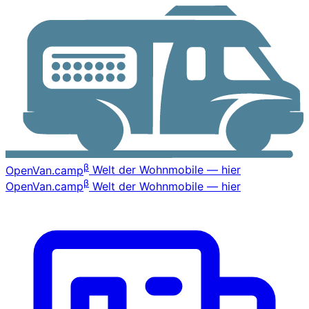
β
OpenVan
.camp
Welt der Wohnmobile — hier
β
OpenVan
.camp
Welt der Wohnmobile — hier