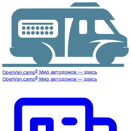
β
OpenVan
.camp
Мир автодомов — здесь
β
OpenVan
.camp
Мир автодомов — здесь