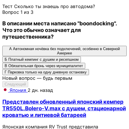
Тест
Сколько ты знаешь про автодома?
Вопрос 1 из 3
В описании места написано "boondocking".
Что это обычно означает для
путешественника?
А
Автономная ночёвка без подключений, особенно в Северной
Америке
Б
Платный кемпинг с душем и ресепшном
В
Обязательная бронь через муниципалитет
Г
Парковка только на одну дневную остановку
Новый вопрос — будь первым
Следующий
Япония
2 дн. назад
Представлен обновленный японский кемпер
TR550L.Bolero-V.max с душем, стационарной
кроватью и литиевой батареей
Японская компания RV Trust представила