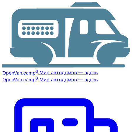
β
OpenVan
.camp
Мир автодомов — здесь
β
OpenVan
.camp
Мир автодомов — здесь