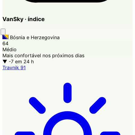
VanSky · índice
Bósnia e Herzegovina
64
Médio
Mais confortável nos próximos dias
▼ -7
em 24 h
Travnik
91