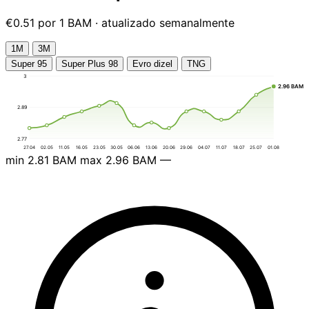
€0.51 por 1 BAM · atualizado semanalmente
1М
3М
Super 95
Super Plus 98
Evro dizel
TNG
3
2.96 BAM
2.89
2.77
27.04
02.05
11.05
16.05
23.05
30.05
06.06
13.06
20.06
29.06
04.07
11.07
18.07
25.07
01.08
min
2.81 BAM
max
2.96 BAM
—