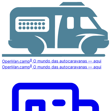
β
OpenVan
.camp
O mundo das autocaravanas — aqui
β
OpenVan
.camp
O mundo das autocaravanas — aqui