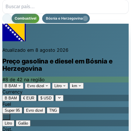
Combustível
Bósnia e Herzegovina
Atualizado em 8 agosto 2026
Preço gasolina e diesel em Bósnia e
Herzegovina
#8 de 42 na região
B BAM
Evro dizel
Litro
km
Currency
B BAM
€ EUR
$ USD
Fuel
Super 95
Evro dizel
TNG
Litro
Galão
Dist.