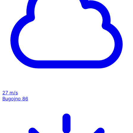
27 m/s
Bugojno
86