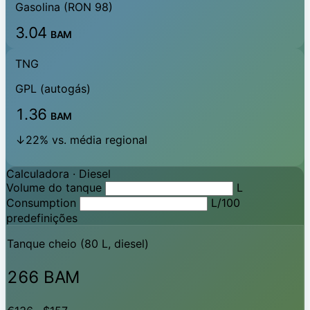
Gasolina (RON 98)
3.04
BAM
TNG
GPL (autogás)
1.36
BAM
↓22% vs. média regional
Calculadora ·
Diesel
Volume do tanque
L
Consumption
L/100
predefinições
Tanque cheio (80 L, diesel)
266 BAM