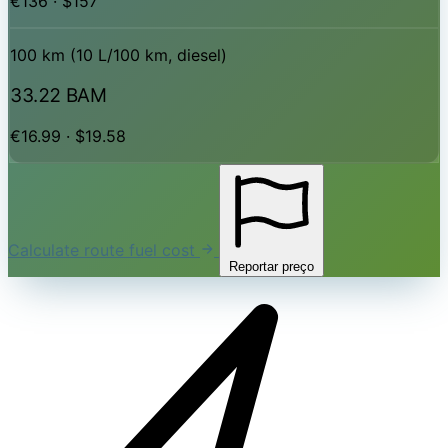
€136 · $157
100 km (10 L/100 km, diesel)
33.22 BAM
€16.99 · $19.58
Calculate route fuel cost
Reportar preço