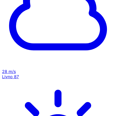
28 m/s
Livno
87