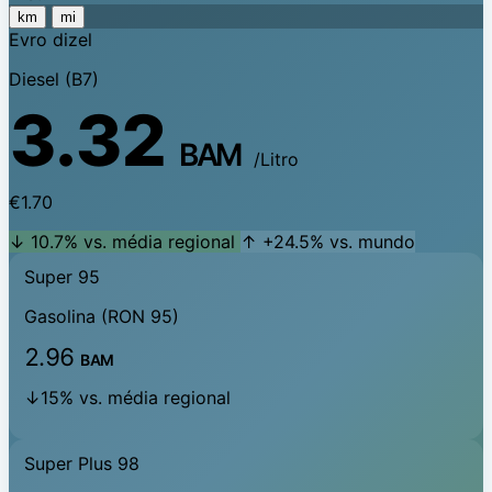
km
mi
Evro dizel
Diesel (B7)
3.32
BAM
/Litro
€1.70
↓ 10.7% vs. média regional
↑ +24.5% vs. mundo
Super 95
Gasolina (RON 95)
2.96
BAM
↓15% vs. média regional
Super Plus 98