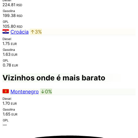
224.81
RSD
Gasolina
199.38
RSD
GPL
105.80
RSD
Croácia
↑3%
Diesel
1.75
EUR
Gasolina
1.63
EUR
GPL
0.78
EUR
Vizinhos onde é mais barato
Montenegro
↓0%
Diesel
1.70
EUR
Gasolina
1.65
EUR
GPL
—