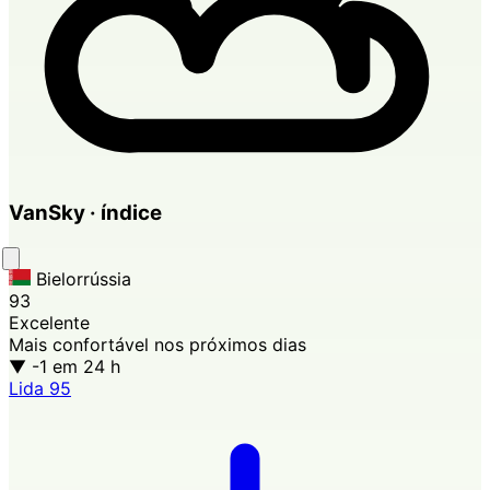
VanSky · índice
Bielorrússia
93
Excelente
Mais confortável nos próximos dias
▼ -1
em 24 h
Lida
95