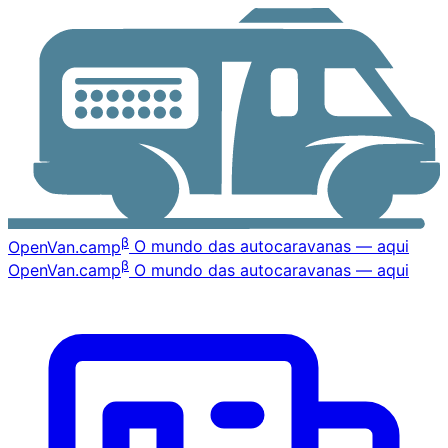
β
OpenVan
.camp
O mundo das autocaravanas — aqui
β
OpenVan
.camp
O mundo das autocaravanas — aqui