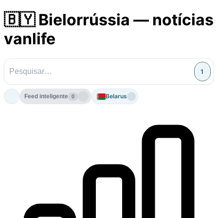
🇧🇾 Bielorrússia — notícias
vanlife
1
Belarus
Feed inteligente
0