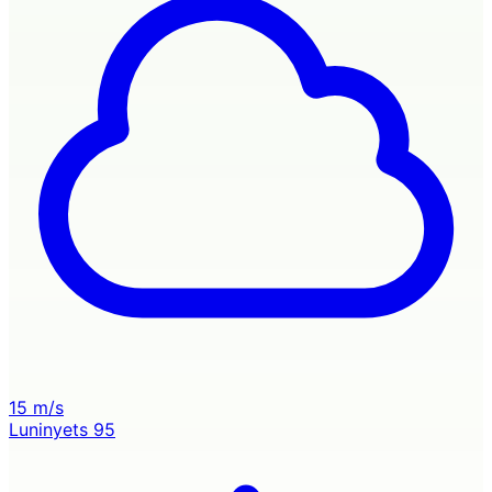
15 m/s
Luninyets
95