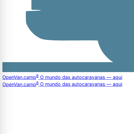
β
OpenVan
.camp
O mundo das autocaravanas — aqui
β
OpenVan
.camp
O mundo das autocaravanas — aqui