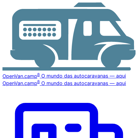
β
OpenVan
.camp
O mundo das autocaravanas — aqui
β
OpenVan
.camp
O mundo das autocaravanas — aqui