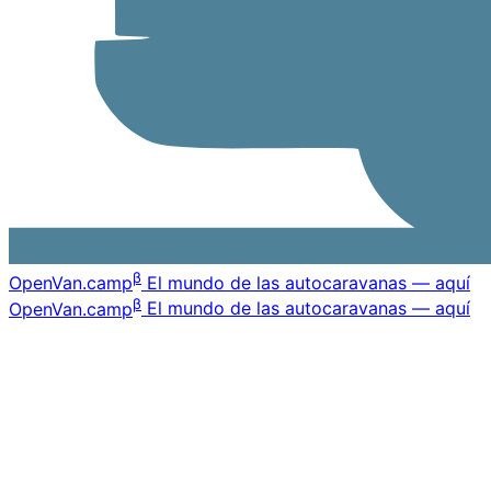
β
OpenVan
.camp
El mundo de las autocaravanas — aquí
β
OpenVan
.camp
El mundo de las autocaravanas — aquí