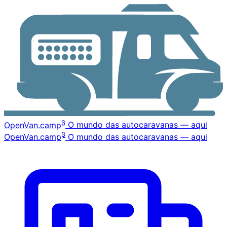
β
OpenVan
.camp
O mundo das autocaravanas — aqui
β
OpenVan
.camp
O mundo das autocaravanas — aqui