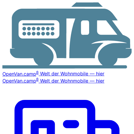
β
OpenVan
.camp
Welt der Wohnmobile — hier
β
OpenVan
.camp
Welt der Wohnmobile — hier