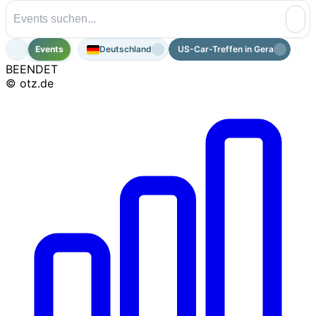
Events
Deutschland
US-Car-Treffen in Gera
BEENDET
© otz.de