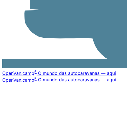
β
OpenVan
.camp
O mundo das autocaravanas — aqui
β
OpenVan
.camp
O mundo das autocaravanas — aqui