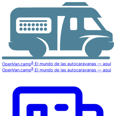
β
OpenVan
.camp
El mundo de las autocaravanas — aquí
β
OpenVan
.camp
El mundo de las autocaravanas — aquí