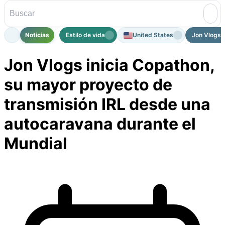
Noticias
Estilo de vida
United States
Jon Vlogs i
Jon Vlogs inicia Copathon,
su mayor proyecto de
transmisión IRL desde una
autocaravana durante el
Mundial