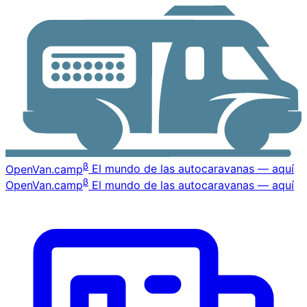
β
OpenVan
.camp
El mundo de las autocaravanas — aquí
β
OpenVan
.camp
El mundo de las autocaravanas — aquí