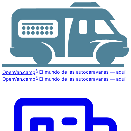
β
OpenVan
.camp
El mundo de las autocaravanas — aquí
β
OpenVan
.camp
El mundo de las autocaravanas — aquí