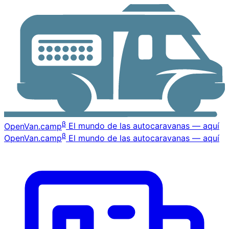
β
OpenVan
.camp
El mundo de las autocaravanas — aquí
β
OpenVan
.camp
El mundo de las autocaravanas — aquí