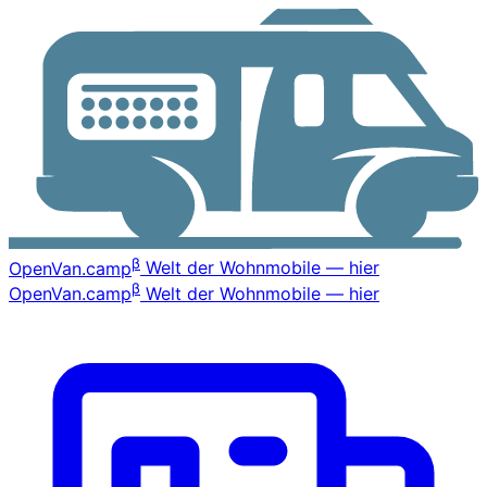
β
OpenVan
.camp
Welt der Wohnmobile — hier
β
OpenVan
.camp
Welt der Wohnmobile — hier