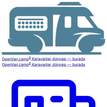
β
OpenVan
.camp
Karavanlar dünyası — burada
β
OpenVan
.camp
Karavanlar dünyası — burada