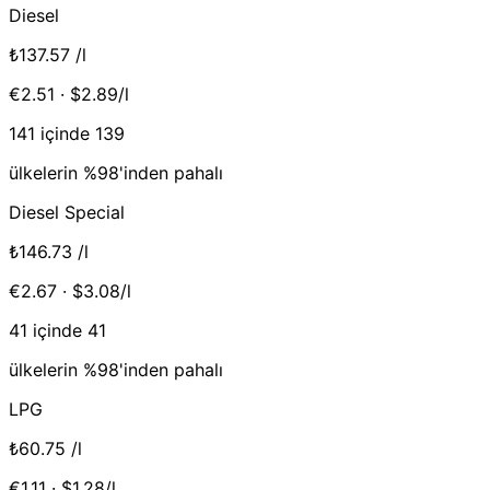
Diesel
₺137.57
/l
€2.51 · $2.89/l
141 içinde 139
ülkelerin %98'inden pahalı
Diesel Special
₺146.73
/l
€2.67 · $3.08/l
41 içinde 41
ülkelerin %98'inden pahalı
LPG
₺60.75
/l
€1.11 · $1.28/l