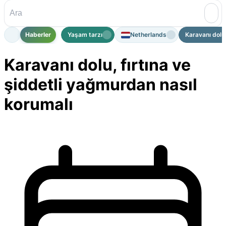
Haberler
Yaşam tarzı
Netherlands
Karavanı dolu, 
Karavanı dolu, fırtına ve
şiddetli yağmurdan nasıl
korumalı