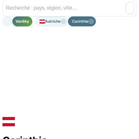
VanSky
Autriche
Carinthie