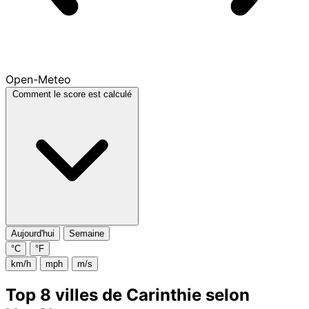
Open-Meteo
Comment le score est calculé
Aujourd'hui
Semaine
°C
°F
km/h
mph
m/s
Top 8 villes de Carinthie selon