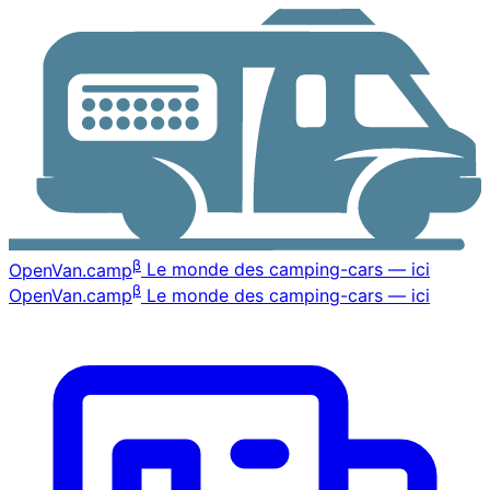
β
OpenVan
.camp
Le monde des camping-cars — ici
β
OpenVan
.camp
Le monde des camping-cars — ici