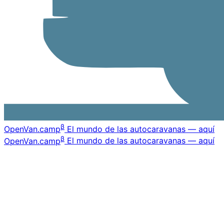
β
OpenVan
.camp
El mundo de las autocaravanas — aquí
β
OpenVan
.camp
El mundo de las autocaravanas — aquí