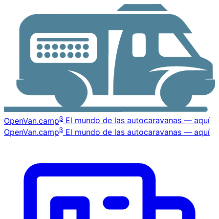
β
OpenVan
.camp
El mundo de las autocaravanas — aquí
β
OpenVan
.camp
El mundo de las autocaravanas — aquí