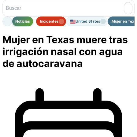
Noticias
Incidentes
United States
Mujer en Texas
Mujer en Texas muere tras
irrigación nasal con agua
de autocaravana