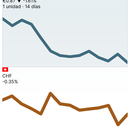
€0.87
▼ -1.61%
1 unidad · 14 días
CHF
-0.35%