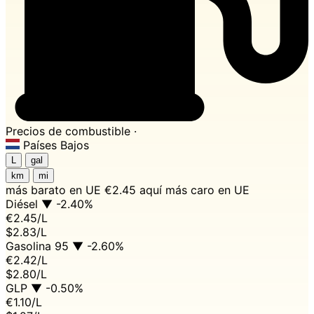
Precios de combustible ·
Países Bajos
L
gal
km
mi
más barato en UE
€2.45 aquí
más caro en UE
Diésel
▼ -2.40%
€2.45
/L
$2.83/L
Gasolina 95
▼ -2.60%
€2.42
/L
$2.80/L
GLP
▼ -0.50%
€1.10
/L