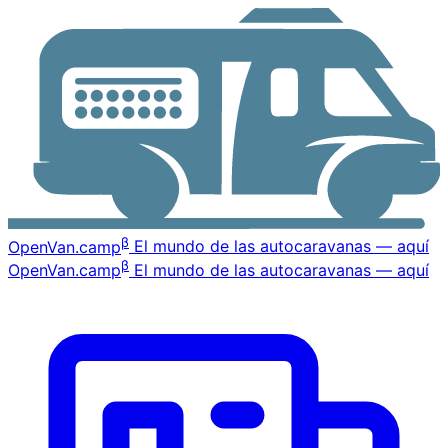
β
OpenVan
.camp
El mundo de las autocaravanas — aquí
β
OpenVan
.camp
El mundo de las autocaravanas — aquí