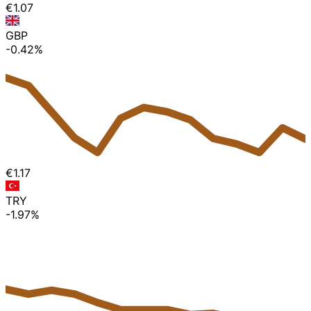
€1.07
GBP
-0.42%
€1.17
TRY
-1.97%