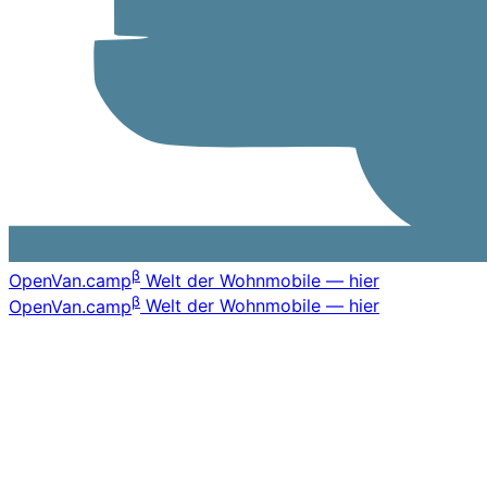
β
OpenVan
.camp
Welt der Wohnmobile — hier
β
OpenVan
.camp
Welt der Wohnmobile — hier