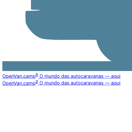
β
OpenVan
.camp
O mundo das autocaravanas — aqui
β
OpenVan
.camp
O mundo das autocaravanas — aqui