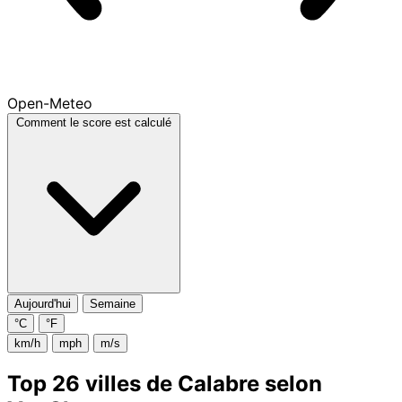
Open-Meteo
Comment le score est calculé
Aujourd'hui
Semaine
°C
°F
km/h
mph
m/s
Top 26 villes de Calabre selon