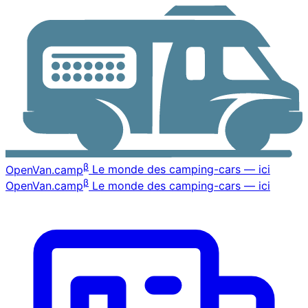
β
OpenVan
.camp
Le monde des camping-cars — ici
β
OpenVan
.camp
Le monde des camping-cars — ici