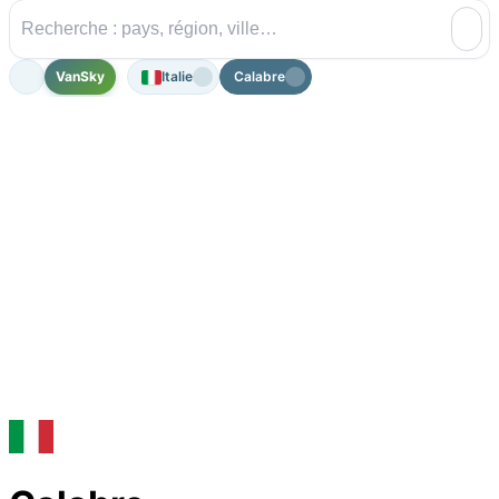
VanSky
Italie
Calabre