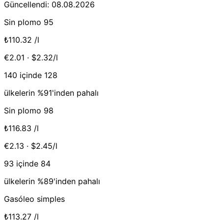
Güncellendi: 08.08.2026
Sin plomo 95
₺110.32
/l
€2.01 · $2.32/l
140 içinde 128
ülkelerin %91'inden pahalı
Sin plomo 98
₺116.83
/l
€2.13 · $2.45/l
93 içinde 84
ülkelerin %89'inden pahalı
Gasóleo simples
₺113.27
/l