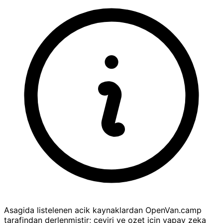
Asagida listelenen acik kaynaklardan OpenVan.camp
tarafindan derlenmistir; ceviri ve ozet icin yapay zeka