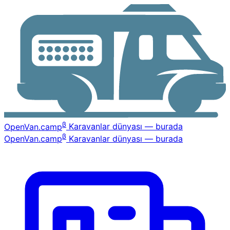
β
OpenVan
.camp
Karavanlar dünyası — burada
β
OpenVan
.camp
Karavanlar dünyası — burada