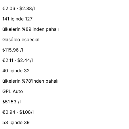
€2.06 · $2.38/l
141 içinde 127
ülkelerin %89'inden pahalı
Gasóleo especial
₺115.96
/l
€2.11 · $2.44/l
40 içinde 32
ülkelerin %78'inden pahalı
GPL Auto
₺51.53
/l
€0.94 · $1.08/l
53 içinde 39