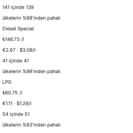
141 içinde 139
ülkelerin %98'inden pahalı
Diesel Special
₺146.73
/l
€2.67 · $3.08/l
41 içinde 41
ülkelerin %98'inden pahalı
LPG
₺60.75
/l
€1.11 · $1.28/l
54 içinde 51
ülkelerin %93'inden pahalı