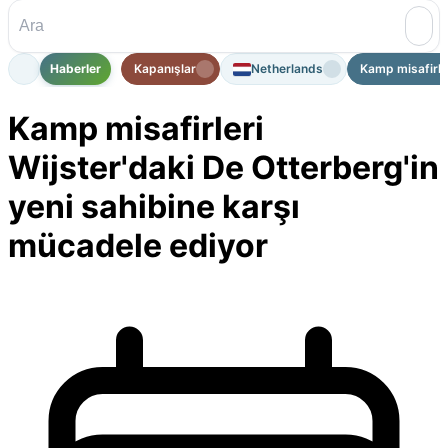
Haberler
Kapanışlar
Netherlands
Kamp misafirler
Kamp misafirleri
Wijster'daki De Otterberg'in
yeni sahibine karşı
mücadele ediyor