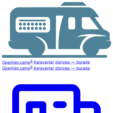
β
OpenVan
.camp
Karavanlar dünyası — burada
β
OpenVan
.camp
Karavanlar dünyası — burada