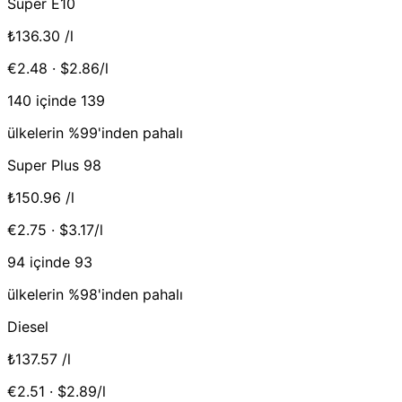
Super E10
₺136.30
/l
€2.48 · $2.86/l
140 içinde 139
ülkelerin %99'inden pahalı
Super Plus 98
₺150.96
/l
€2.75 · $3.17/l
94 içinde 93
ülkelerin %98'inden pahalı
Diesel
₺137.57
/l
€2.51 · $2.89/l