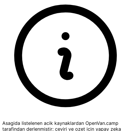
Asagida listelenen acik kaynaklardan OpenVan.camp
tarafindan derlenmistir; ceviri ve ozet icin yapay zeka