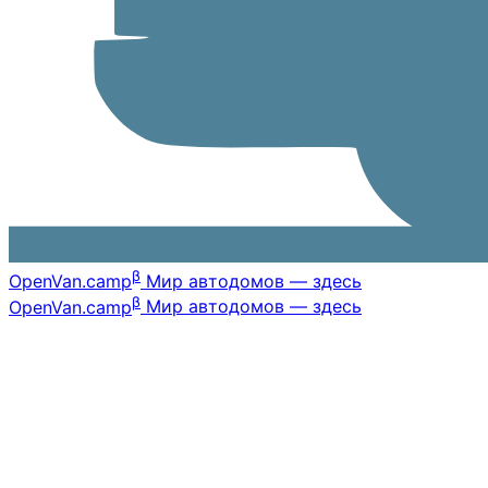
β
OpenVan
.camp
Мир автодомов — здесь
β
OpenVan
.camp
Мир автодомов — здесь