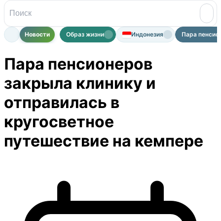
Новости
Образ жизни
Индонезия
Пара пенсион
Пара пенсионеров
закрыла клинику и
отправилась в
кругосветное
путешествие на кемпере