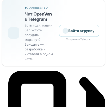
СООБЩЕСТВО
Чат OpenVan
в Telegram
Есть идея, нашли
баг, хотите
Войти в группу
обсудить
маршрут?
Открыть в Telegram
Заходите —
разработка и
читатели в одном
чате.