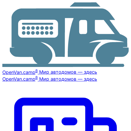
β
OpenVan
.camp
Мир автодомов — здесь
β
OpenVan
.camp
Мир автодомов — здесь