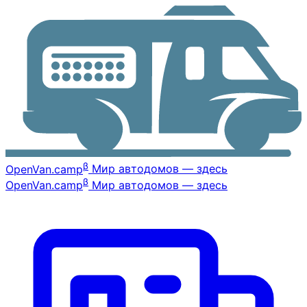
β
OpenVan
.camp
Мир автодомов — здесь
β
OpenVan
.camp
Мир автодомов — здесь