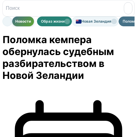
Новости
Образ жизни
Новая Зеландия
Поломка
Поломка кемпера
обернулась судебным
разбирательством в
Новой Зеландии