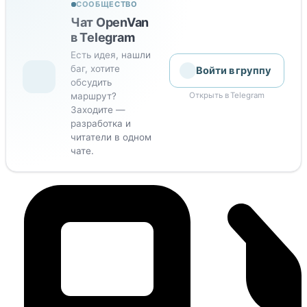
СООБЩЕСТВО
Чат OpenVan
в Telegram
Есть идея, нашли
баг, хотите
Войти в группу
обсудить
маршрут?
Открыть в Telegram
Заходите —
разработка и
читатели в одном
чате.