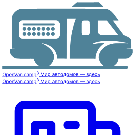
β
OpenVan
.camp
Мир автодомов — здесь
β
OpenVan
.camp
Мир автодомов — здесь