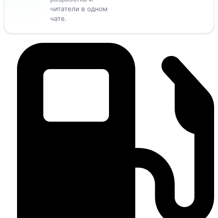
читатели в одном
чате.