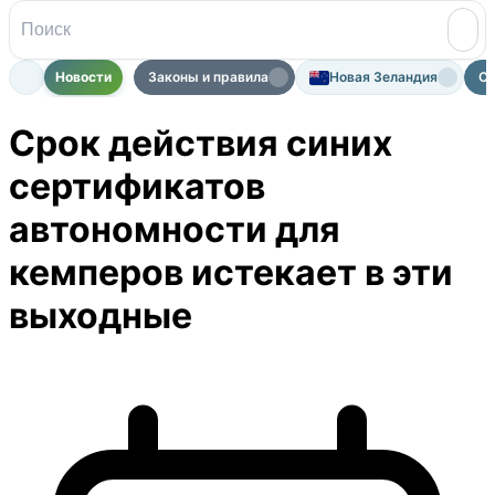
Новости
Законы и правила
Новая Зеландия
Ср
Срок действия синих
сертификатов
автономности для
кемперов истекает в эти
выходные