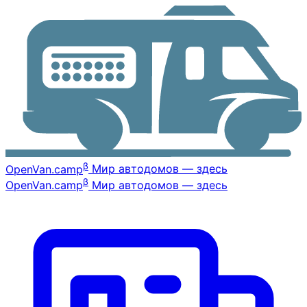
β
OpenVan
.camp
Мир автодомов — здесь
β
OpenVan
.camp
Мир автодомов — здесь