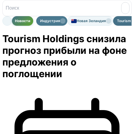
Новости
Индустрия
Новая Зеландия
Tourism H
Tourism Holdings снизила
прогноз прибыли на фоне
предложения о
поглощении