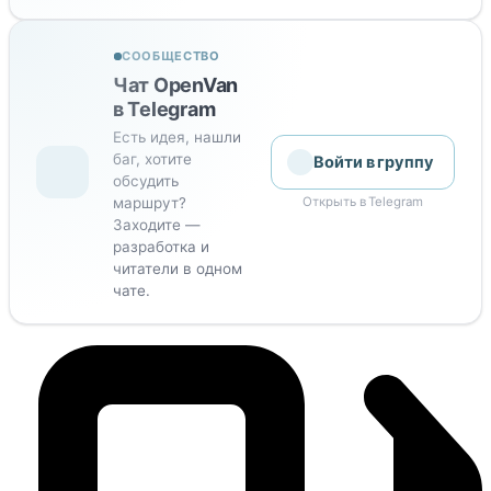
СООБЩЕСТВО
Чат OpenVan
в Telegram
Есть идея, нашли
баг, хотите
Войти в группу
обсудить
маршрут?
Открыть в Telegram
Заходите —
разработка и
читатели в одном
чате.