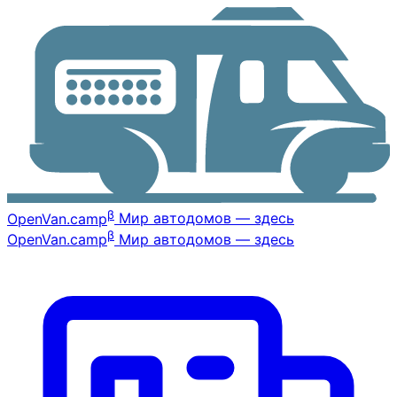
β
OpenVan
.camp
Мир автодомов — здесь
β
OpenVan
.camp
Мир автодомов — здесь