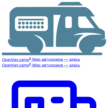
β
OpenVan
.camp
Мир автодомов — здесь
β
OpenVan
.camp
Мир автодомов — здесь