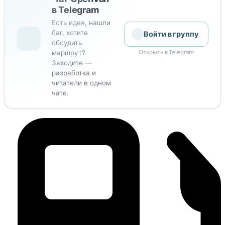
в Telegram
Есть идея, нашли
баг, хотите
Войти в группу
обсудить
маршрут?
Открыть в Telegram
Заходите —
разработка и
читатели в одном
чате.