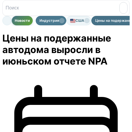
Новости
Индустрия
США
Цены на подержанны
Цены на подержанные
автодома выросли в
июньском отчете NPA