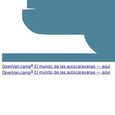
β
OpenVan
.camp
El mundo de las autocaravanas — aquí
β
OpenVan
.camp
El mundo de las autocaravanas — aquí