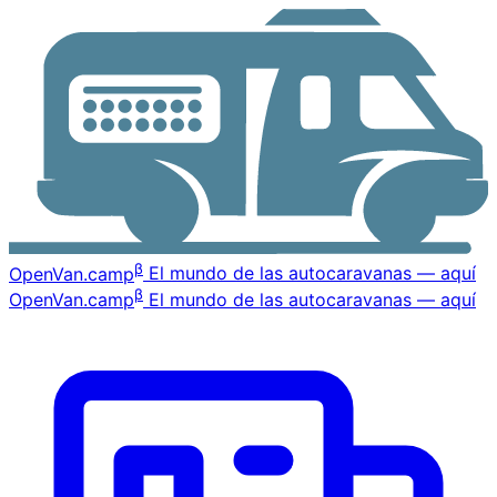
β
OpenVan
.camp
El mundo de las autocaravanas — aquí
β
OpenVan
.camp
El mundo de las autocaravanas — aquí