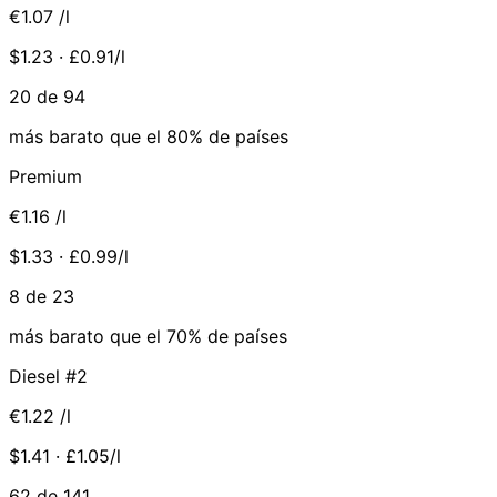
€1.07
/l
$1.23 · £0.91/l
20 de 94
más barato que el 80% de países
Premium
€1.16
/l
$1.33 · £0.99/l
8 de 23
más barato que el 70% de países
Diesel #2
€1.22
/l
$1.41 · £1.05/l
62 de 141