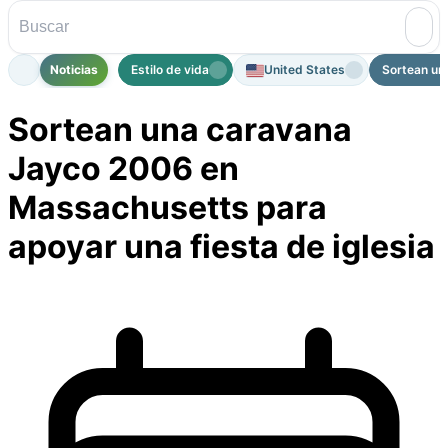
Noticias
Estilo de vida
United States
Sortean un
Sortean una caravana
Jayco 2006 en
Massachusetts para
apoyar una fiesta de iglesia