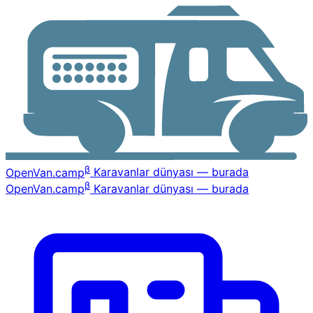
β
OpenVan
.camp
Karavanlar dünyası — burada
β
OpenVan
.camp
Karavanlar dünyası — burada