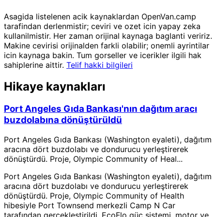
Asagida listelenen acik kaynaklardan OpenVan.camp
tarafindan derlenmistir; ceviri ve ozet icin yapay zeka
kullanilmistir. Her zaman orijinal kaynaga baglanti veririz.
Makine cevirisi orijinalden farkli olabilir; onemli ayrintilar
icin kaynaga bakin. Tum gorseller ve icerikler ilgili hak
sahiplerine aittir.
Telif hakki bilgileri
Hikaye kaynakları
Port Angeles Gıda Bankası'nın dağıtım aracı
buzdolabına dönüştürüldü
Port Angeles Gıda Bankası (Washington eyaleti), dağıtım
aracına dört buzdolabı ve dondurucu yerleştirerek
dönüştürdü. Proje, Olympic Community of Heal...
Port Angeles Gıda Bankası (Washington eyaleti), dağıtım
aracına dört buzdolabı ve dondurucu yerleştirerek
dönüştürdü. Proje, Olympic Community of Health
hibesiyle Port Townsend merkezli Camp N Car
tarafından gerçekleştirildi. EcoFlo güç sistemi, motor ve