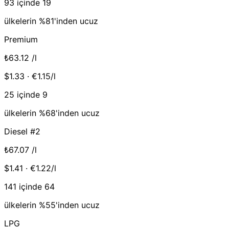
93 içinde 19
ülkelerin %81'inden ucuz
Premium
₺63.12
/l
$1.33 · €1.15/l
25 içinde 9
ülkelerin %68'inden ucuz
Diesel #2
₺67.07
/l
$1.41 · €1.22/l
141 içinde 64
ülkelerin %55'inden ucuz
LPG