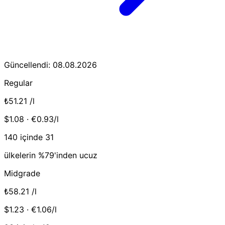
Güncellendi: 08.08.2026
Regular
₺51.21
/l
$1.08 · €0.93/l
140 içinde 31
ülkelerin %79'inden ucuz
Midgrade
₺58.21
/l
$1.23 · €1.06/l