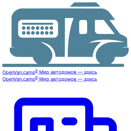
β
OpenVan
.camp
Мир автодомов — здесь
β
OpenVan
.camp
Мир автодомов — здесь