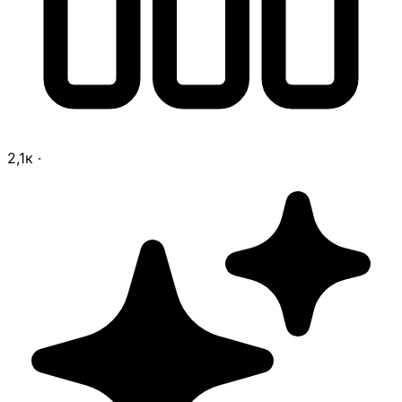
2,1к
·