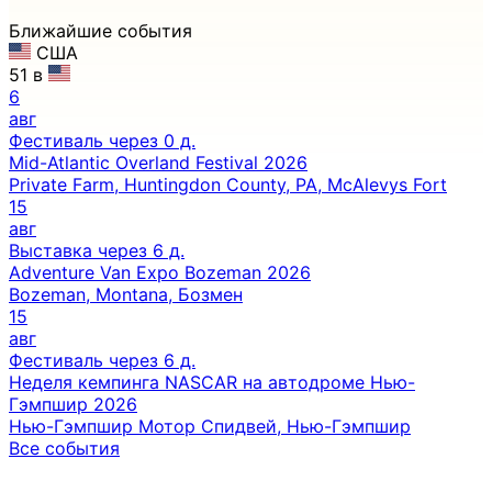
Ближайшие события
США
51 в
6
авг
Фестиваль
через 0 д.
Mid-Atlantic Overland Festival 2026
Private Farm, Huntingdon County, PA, McAlevys Fort
15
авг
Выставка
через 6 д.
Adventure Van Expo Bozeman 2026
Bozeman, Montana, Бозмен
15
авг
Фестиваль
через 6 д.
Неделя кемпинга NASCAR на автодроме Нью-
Гэмпшир 2026
Нью-Гэмпшир Мотор Спидвей, Нью-Гэмпшир
Все события