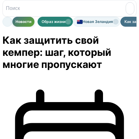
Новости
Образ жизни
Новая Зеландия
Как защ
Как защитить свой
кемпер: шаг, который
многие пропускают