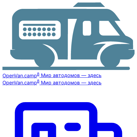
β
OpenVan
.camp
Мир автодомов — здесь
β
OpenVan
.camp
Мир автодомов — здесь