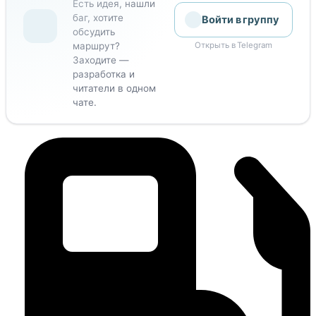
Есть идея, нашли
баг, хотите
Войти в группу
обсудить
маршрут?
Открыть в Telegram
Заходите —
разработка и
читатели в одном
чате.