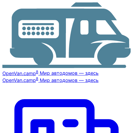
β
OpenVan
.camp
Мир автодомов — здесь
β
OpenVan
.camp
Мир автодомов — здесь