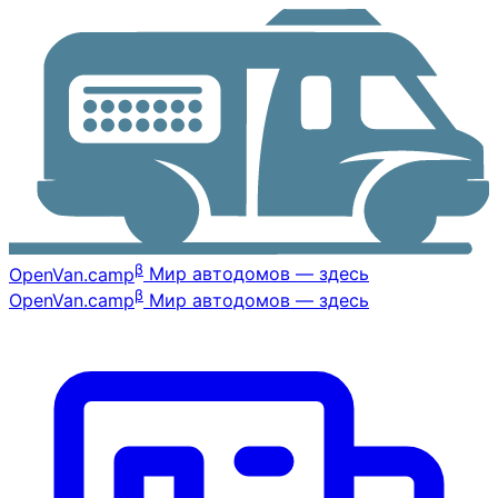
β
OpenVan
.camp
Мир автодомов — здесь
β
OpenVan
.camp
Мир автодомов — здесь