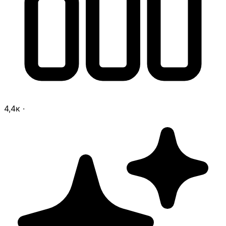
4,4к
·