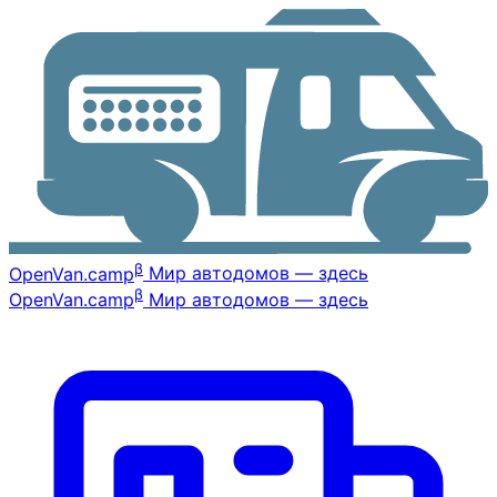
β
OpenVan
.camp
Мир автодомов — здесь
β
OpenVan
.camp
Мир автодомов — здесь