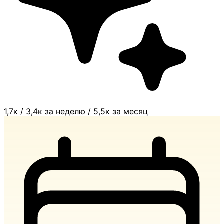
1,7к
/
3,4к за неделю
/
5,5к за месяц